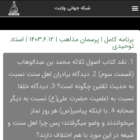
شبکه جهانی ولایت
ارتباط با ما
صفحه اول
اخبار شبکه
درباره شبکه
رادیو ولایت
ولایت یاوران
کلیپ های منتخب
آرشیو برنامه ها
برنامه کامل | پرسمان مذاهب | ۱۴۰۳.۶.۱۲ | استاد
توحیدی
1. نقد کتاب اصول ثلاثه محمد بن عبدالوهاب
(قسمت سوم) 2. دیدگاه برادران اهل سنت نسبت
به حدیث ثقلین چگونه است؟ 3. دیدگاه خلفا
نسبت به اعلمیت حضرت علی(ع) نسبت به دیگر
صحابه 4. با اینکه پیامبر(ص) هر روز نماز
میخواندند و وضو میگرفتند؛ پس چرا اهل سنت و
شیعه در این مورد با هم اختلاف دارند؟