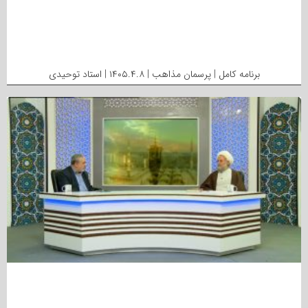
برنامه کامل | پرسمان مذاهب | ۱۴۰۵.۴.۸ | استاد توحیدی