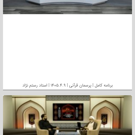
برنامه کامل | پرسمان قرآنی | ۱۴۰۵.۴.۹ | استاد رستم نژاد