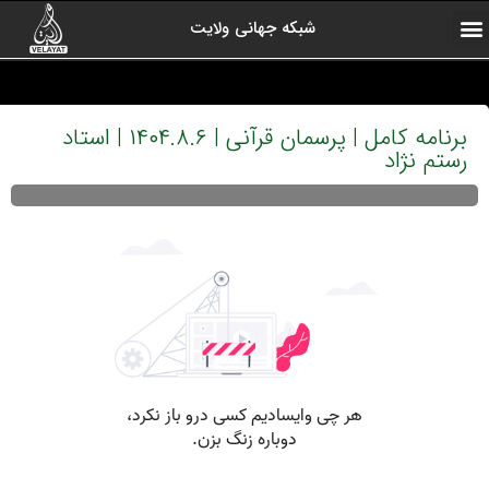
شبکه جهانی ولایت
ارتباط با ما
صفحه اول
اخبار شبکه
درباره شبکه
رادیو ولایت
ولایت یاوران
کلیپ های منتخب
آرشیو برنامه ها
برنامه کامل | پرسمان قرآنی | ۱۴۰۴.۸.۶ | استاد
رستم نژاد