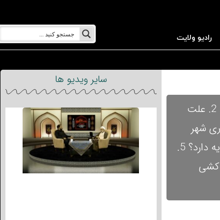
رادیو ولایت
سایر ویدیو ها
1. چه شد صحابه ای که پیامبر(ص) را دیده بودند و با او مجاهدت کرده بودند, نوه او را به شهادت رساندند؟ 2. علت
 3. نوع جمعیت ساختاری شهر
کوفه تاثیر زیادی در به وجود آمدن واقعه کربلا داشت 4. علامت‌گذاری 3نقطه چه تاثیری در قرائت و ترجمه آیه دارد؟ 5.
 این نسل کشی