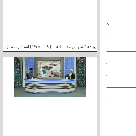
برنامه کامل | پرسمان قرآنی | ۱۴۰۵.۳.۱۹ | استاد رستم نژاد