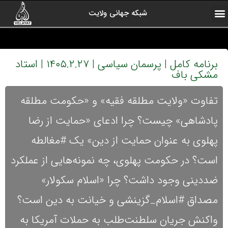
شبکه جهانی ولایت
ارتباط با ما
صفحه اول
اخبار شبکه
درباره شبکه
رادیو ولایت
ولایت یاوران
کلیپ های منتخب
آرشیو برنامه ها
برنامه کامل | پرسمان سیاسی | ۱۴۰۵.۲.۲۷ | استاد
مشکی باف
تفاوت «ولایت مطلقه فقیه» و «حکومت مطلقه
پادشاهی» چیست؟ چرا ادعای «حمایت از رضا
پهلوی به عنوان حمایت از دین» یک #مغالطه
است؟ در حکومت پهلوی، چه نمونه‌هایی از عملکرد
ضددینی وجود داشت؟ چرا «اسلام سکولار»
مصداق #اسلام_گزینشی و خیانت به دین است؟
واکنش جریان سلطنت‌طلب به حملات آمریکا به