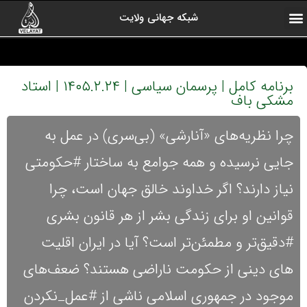
شبکه جهانی ولایت
ارتباط با ما
صفحه اول
اخبار شبکه
درباره شبکه
رادیو ولایت
ولایت یاوران
کلیپ های منتخب
آرشیو برنامه ها
برنامه کامل | پرسمان سیاسی | ۱۴۰۵.۲.۲۴ | استاد
مشکی باف
چرا نظریه‌های «آنارشی» (بی‌سری) در عمل به
جایی نرسیده و همه جوامع به ساختار #حکومتی
نیاز دارند؟ اگر خداوند خالق جهان است، چرا
قوانین او برای زندگی بشر از هر قانون بشری
#دقیق‌تر و مطمئن‌تر است؟ آیا در ایران اقلیت
های دینی از حکومت ناراضی هستند؟ ضعف‌های
موجود در جمهوری اسلامی ناشی از #عمل_نکردن