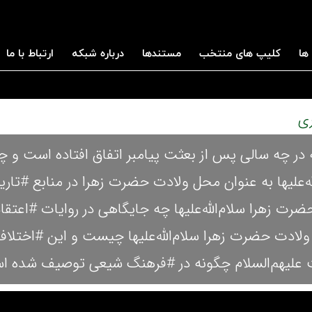
ها
کلیپ های منتخب
مستندها
درباره شبکه
ارتباط با ما
 در چه سالی پس از بعثت پیامبر اتفاق افتاده است و چر
‌علیها به عنوان محل ولادت حضرت زهرا در منابع #تار
رت زهرا سلام‌الله‌علیها چه جایگاهی در روایات #اعتقا
ولادت حضرت زهرا سلام‌الله‌علیها چیست و این #اختلاف
ت علیهم‌السلام چگونه در #فرهنگ شیعی توصیف شده 