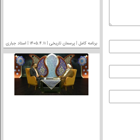
برنامه کامل | پرسمان تاریخی | ۱۴۰۵.۴.۱۱ | استاد جباری