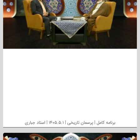
برنامه کامل | پرسمان تاریخی | ۱۴۰۵.۵.۱ | استاد جباری