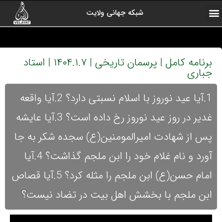
شبکه جهانی ولایت
ارتباط با ما
صفحه اول
اخبار شبکه
درباره شبکه
رادیو ولایت
ولایت یاوران
کلیپ های منتخب
آرشیو برنامه ها
برنامه کامل | پرسمان تاریخی | ۱۴۰۴.۱.۷ | استاد
جباری
1.آیا عید نوروز با اسلام نسبتی دارد؟ 2.آیا واقعه
غدیر در روز عید نوروز رخ داده است؟ 3.آیا عایشه
پس از شهادت امیرالمومنین(ع) سجده شکر به جا
آورد و نام غلام خود را ابن ملجم گذاشت؟ 4.آیا
امام حسن(ع) ابن ملجم را مثله کرد؟ 5.آیا قصاص
ابن ملجم با بخشش اهل بیت در تضاد نیست؟