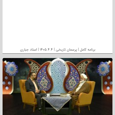
برنامه کامل | پرسمان تاریخی | ۱۴۰۵.۴.۴ | استاد جباری