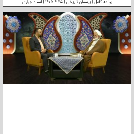
برنامه کامل | پرسمان تاریخی | ۱۴۰۵.۴.۲۵ | استاد جباری