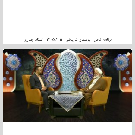
برنامه کامل | پرسمان تاریخی | ۱۴۰۵.۴.۱۱ | استاد جباری