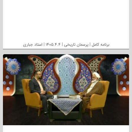
برنامه کامل | پرسمان تاریخی | ۱۴۰۵.۴.۴ | استاد جباری