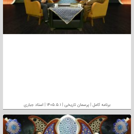
برنامه کامل | پرسمان تاریخی | ۱۴۰۵.۵.۱ | استاد جباری