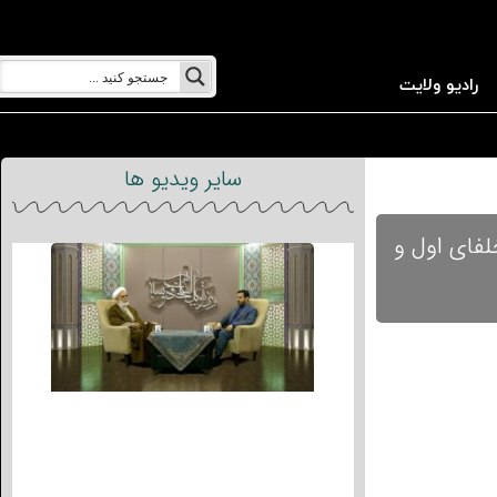
رادیو ولایت
سایر ویدیو ها
 های زیر پاسخ میدهند : 1.آیا فتوحات خلفای اول و