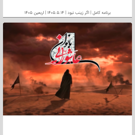
برنامه کامل | اگر زینب نبود | ۱۴۰۵.۵.۱۴ | اربعین ۱۴۰۵