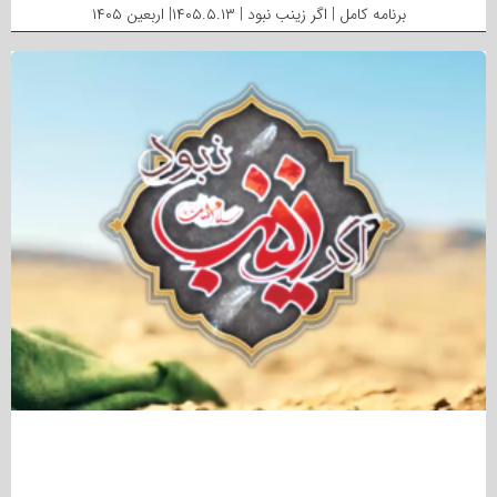
برنامه کامل | اگر زینب نبود | ۱۴۰۵.۵.۱۳| اربعین ۱۴۰۵