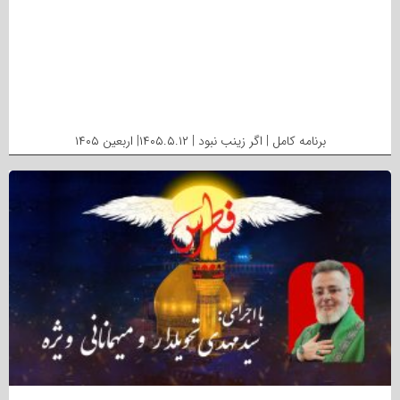
برنامه کامل | اگر زینب نبود | ۱۴۰۵.۵.۱۲| اربعین ۱۴۰۵