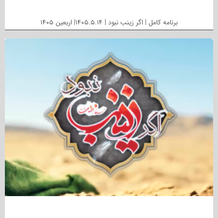
برنامه کامل | اگر زینب نبود | ۱۴۰۵.۵.۱۴| اربعین ۱۴۰۵