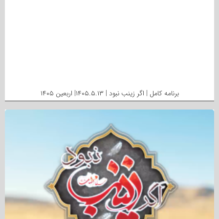
برنامه کامل | اگر زینب نبود | ۱۴۰۵.۵.۱۳| اربعین ۱۴۰۵