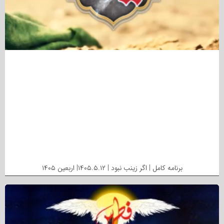
برنامه کامل | اگر زینب نبود | ۱۴۰۵.۵.۱۲| اربعین ۱۴۰۵