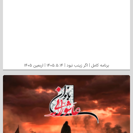
برنامه کامل | اگر زینب نبود | ۱۴۰۵.۵.۱۴ | اربعین ۱۴۰۵