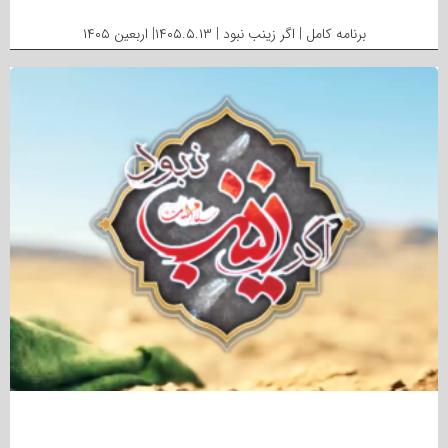
برنامه کامل | اگر زینب نبود | ۱۴۰۵.۵.۱۳| اربعین ۱۴۰۵