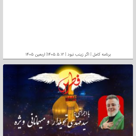
برنامه کامل | اگر زینب نبود | ۱۴۰۵.۵.۱۲| اربعین ۱۴۰۵