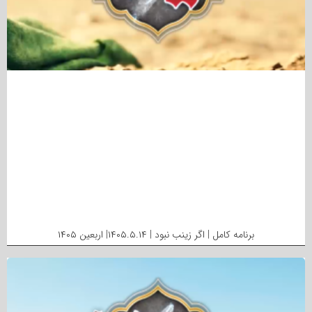
برنامه کامل | اگر زینب نبود | ۱۴۰۵.۵.۱۴| اربعین ۱۴۰۵