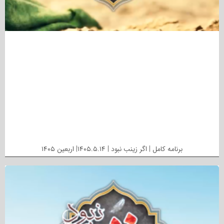
برنامه کامل | اگر زینب نبود | ۱۴۰۵.۵.۱۴| اربعین ۱۴۰۵