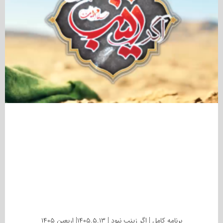
برنامه کامل | اگر زینب نبود | ۱۴۰۵.۵.۱۳| اربعین ۱۴۰۵