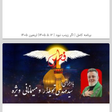
برنامه کامل | اگر زینب نبود | ۱۴۰۵.۵.۱۲| اربعین ۱۴۰۵