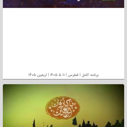
برنامه کامل | فطرس | ۱۴۰۵.۵.۱۱ | اربعین ۱۴۰۵