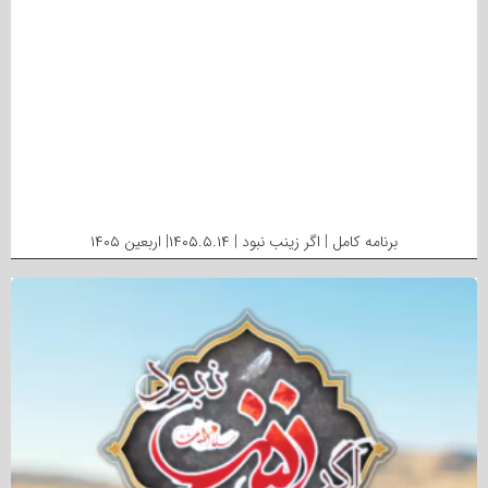
برنامه کامل | اگر زینب نبود | ۱۴۰۵.۵.۱۴| اربعین ۱۴۰۵