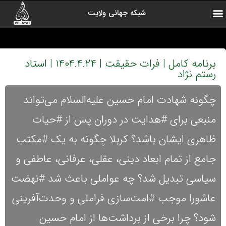
شبکه جهانی ولایت
ارتباط با ما
صفحه اول
اخبار شبکه
درباره شبکه
رادیو ولایت
ولایت یاوران
کلیپ های منتخب
آرشیو برنامه ها
برنامه کامل | فرات حقیقت | ۱۴۰۴.۴.۲۴ | استاد
رستم نژاد
چگونه شهادت امام حسین علیه‌السلام می‌تواند
منبعی برای #هدایت در دوران پس از #حیات
ظاهری ایشان باشد؟ کربلا چگونه به یک #مکتب
جامع از تمام ابعاد دینی، عقلی، عرفانی، عاطفی و
سیاسی تبدیل شد؟ چه عواملی باعث شد #نهضت
عاشورا موجب #امت‌سازی فراملی و وحدت‌آفرینی
شود؟ چرا برخی از برداشت‌ها از امام حسین