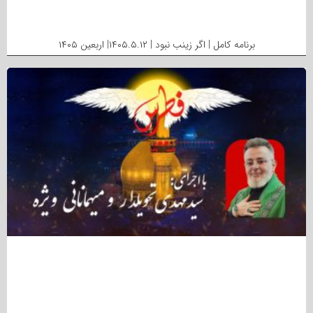
برنامه کامل | اگر زینب نبود | ۱۴۰۵.۵.۱۲| اربعین ۱۴۰۵