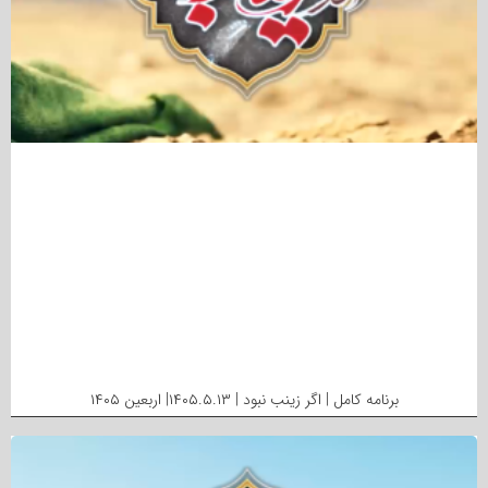
برنامه کامل | اگر زینب نبود | ۱۴۰۵.۵.۱۳| اربعین ۱۴۰۵