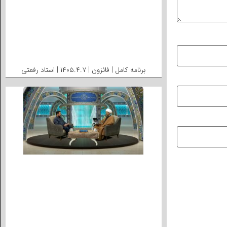
برنامه کامل | فائزون | ۱۴۰۵.۴.۷ | استاد رفعتی