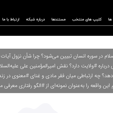
ها
کلیپ های منتخب
مستندها
درباره شبکه
ارتباط با ما
لسلام در سوره انسان تبیین می‌شود؟ چرا شأن نزول آیات
 درباره #ولایت دارد؟ نقش امیرالمؤمنین علی علیه‌السلام
‌دهد؟ چه ارتباطی میان فقر مادی و غنای #معنوی در 
 این واقعه را به‌عنوان نمونه‌ای از #الگو رفتاری معرفی م