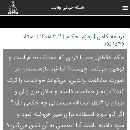
شبکه جهانی ولایت
ارتباط با ما
صفحه اول
اخبار شبکه
درباره شبکه
رادیو ولایت
ولایت یاوران
کلیپ های منتخب
آرشیو برنامه ها
برنامه کامل | زمزم احکام | ۱۴۰۵.۳.۲ | استاد
وحیدپور
حکم #قطع_رحم با فردی که مخالف نظام است و
توهین می‌کند، چیست؟ آیا فرد تازه‌مسلمان در
صورت مخالفت والدین، می‌تواند #واجبات را ترک
کند؟ در نماز جماعت، فاصله و حائل بین زنان و
مردان با #نظر آیت‌الله سیستانی چه حکمی دارد؟
اگر گاو مورد استفاده برای شیر، فروخته شود و
سود داشته باشد، آیا #خمس به آن تعلق می‌گیرد؟