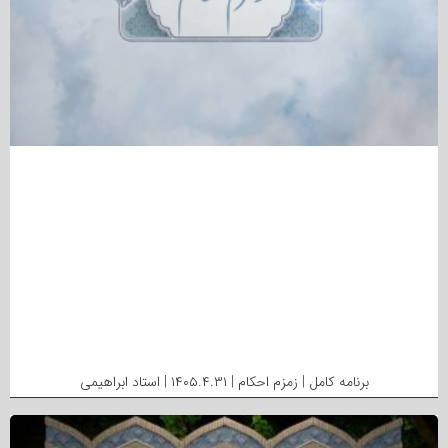
برنامه کامل | زمزم احکام | ۱۴۰۵.۴.۳۱ | استاد ابراهیمی