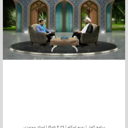
برنامه کامل | زمزم احکام | ۱۴۰۵.۴.۲۹ | استاد محمدی