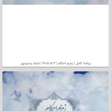
برنامه کامل | زمزم احکام | ۱۴۰۵.۵.۳ | استاد وحیدپور