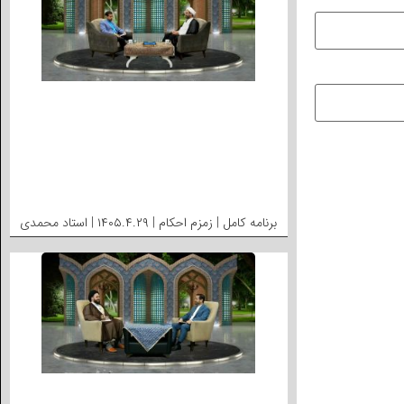
برنامه کامل | زمزم احکام | ۱۴۰۵.۴.۲۹ | استاد محمدی