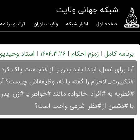
شبکه جهانی ولایت
صفحه اول
اخبار شبکه
ولایت یاوران
آرشیو برنامه 
برنامه کامل | زمزم احکام | ۱۴۰۴.۳.۲۶ | استاد وحیدپور
آیا برای غسل، ابتدا باید بدن را از #نجاست پاک کرد
#تکبیرت_الاحرام را گفته یا نه، وظیفه‌اش چیست؟ آیا
#فطریه به #افراد_خانواده مانند #خواهر یا #زن_پد
با #دشمن از #نظر_شرعی واجب است؟