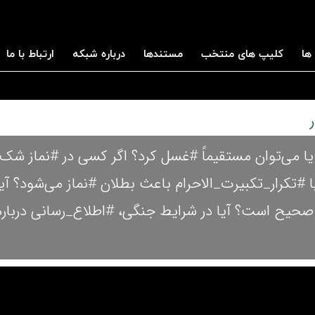
ها
کلیپ های منتخب
مستندها
درباره شبکه
ارتباط با ما
 یا می‌توان مستقیماً #غسل کرد؟ اگر کسی در #نماز شک
 #تکرار_تکبیرت_الاحرام باعث بطلان #نماز می‌شود؟ آیا
ر صحیح است؟ آیا در شرایط جنگی، #اطلاع_رسانی درباره