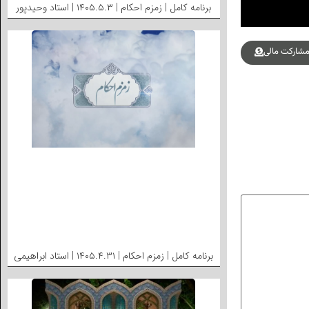
برنامه کامل | زمزم احکام | ۱۴۰۵.۵.۳ | استاد وحیدپور
شارکت مالی
برنامه کامل | زمزم احکام | ۱۴۰۵.۴.۳۱ | استاد ابراهیمی