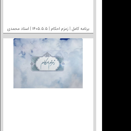
برنامه کامل | زمزم احکام | ۱۴۰۵.۵.۵ | استاد محمدی