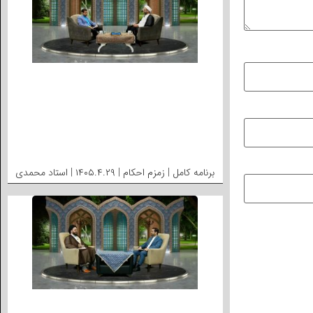
برنامه کامل | زمزم احکام | ۱۴۰۵.۴.۲۹ | استاد محمدی