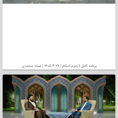
برنامه کامل | زمزم احکام | ۱۴۰۵.۴.۲۹ | استاد محمدی