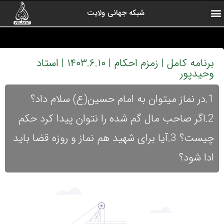
شبکه جهانی ولایت
ارتباط با ما
صفحه اول
اخبار شبکه
درباره شبکه
رادیو ولایت
ولایت یاوران
کلیپ های منتخب
آرشیو برنامه ها
برنامه کامل | زمزم احکام | ۱۴۰۳.۶.۱۰ | استاد
وحیدپور
1.در نماز میتوان به امام حسین(ع) سلام داد؟
2.اگر صاحب مال گم شده را نتوان پیدا کرد حکم
چیست؟ 3.آیا برای شهید هم نماز و روزه قضا باید
ادا شود؟