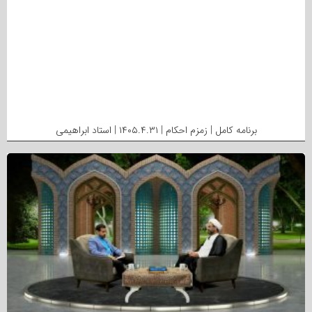
برنامه کامل | زمزم احکام | ۱۴۰۵.۴.۳۱ | استاد ابراهیمی