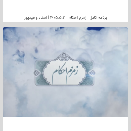
برنامه کامل | زمزم احکام | ۱۴۰۵.۵.۳ | استاد وحیدپور