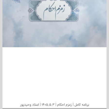
برنامه کامل | زمزم احکام | ۱۴۰۵.۵.۳ | استاد وحیدپور