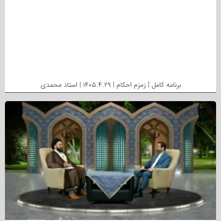
برنامه کامل | زمزم احکام | ۱۴۰۵.۴.۲۹ | استاد محمدی