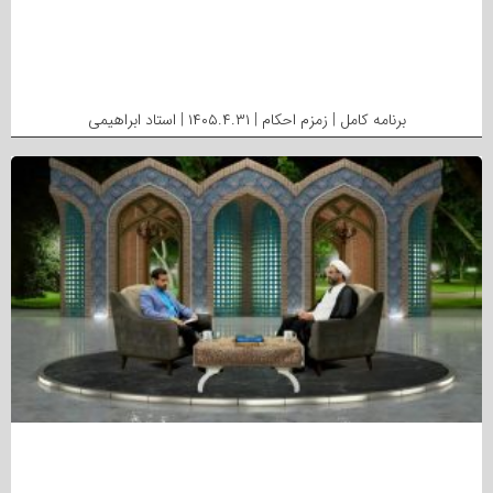
برنامه کامل | زمزم احکام | ۱۴۰۵.۴.۳۱ | استاد ابراهیمی