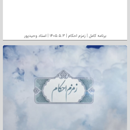
برنامه کامل | زمزم احکام | ۱۴۰۵.۵.۳ | استاد وحیدپور