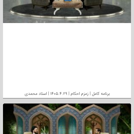
برنامه کامل | زمزم احکام | ۱۴۰۵.۴.۲۹ | استاد محمدی