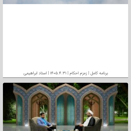
برنامه کامل | زمزم احکام | ۱۴۰۵.۴.۳۱ | استاد ابراهیمی