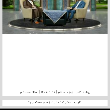
برنامه کامل | زمزم احکام | ۱۴۰۵.۴.۲۷ | استاد محمدی
کلیپ | حکم شک در نمازهای مستحبی؟