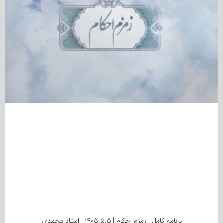
برنامه کامل | زمزم احکام | ۱۴۰۵.۵.۵ | استاد محمدی