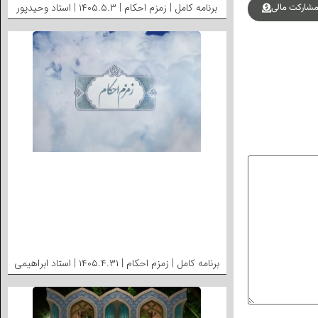
برنامه کامل | زمزم احکام | ۱۴۰۵.۵.۳ | استاد وحیدپور
شارکت مالی
برنامه کامل | زمزم احکام | ۱۴۰۵.۴.۳۱ | استاد ابراهیمی