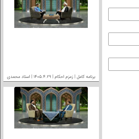
برنامه کامل | زمزم احکام | ۱۴۰۵.۴.۲۹ | استاد محمدی