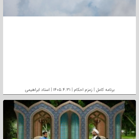
برنامه کامل | زمزم احکام | ۱۴۰۵.۴.۳۱ | استاد ابراهیمی