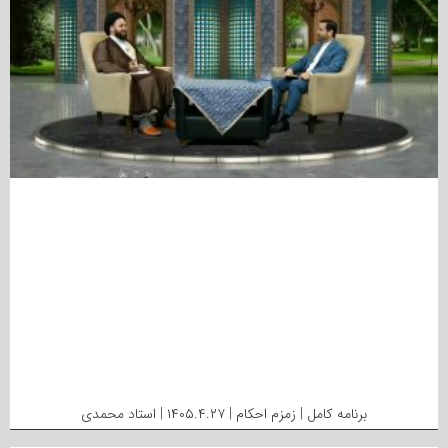
برنامه کامل | زمزم احکام | ۱۴۰۵.۴.۲۷ | استاد محمدی