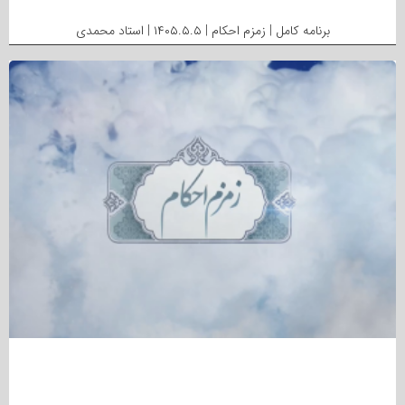
برنامه کامل | زمزم احکام | ۱۴۰۵.۵.۵ | استاد محمدی