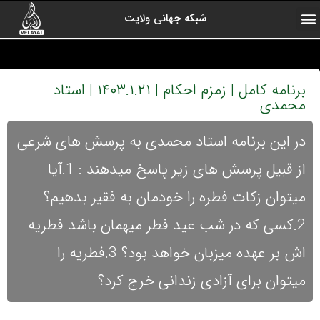
شبکه جهانی ولایت
ارتباط با ما
صفحه اول
اخبار شبکه
درباره شبکه
رادیو ولایت
ولایت یاوران
کلیپ های منتخب
آرشیو برنامه ها
برنامه کامل | زمزم احکام | ۱۴۰۳.۱.۲۱ | استاد
محمدی
در این برنامه استاد محمدی به پرسش های شرعی
از قبیل پرسش های زیر پاسخ میدهند : 1.آیا
میتوان زکات فطره را خودمان به فقیر بدهیم؟
2.کسی که در شب عید فطر میهمان باشد فطریه
اش بر عهده میزبان خواهد بود؟ 3.فطریه را
میتوان برای آزادی زندانی خرج کرد؟