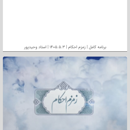
برنامه کامل | زمزم احکام | ۱۴۰۵.۵.۳ | استاد وحیدپور