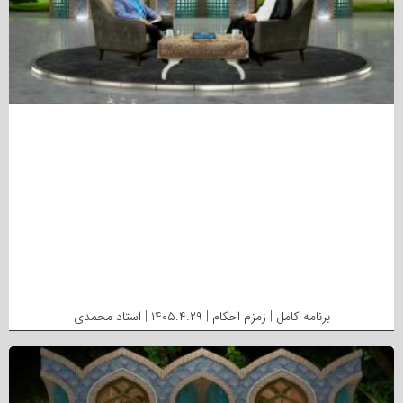
برنامه کامل | زمزم احکام | ۱۴۰۵.۴.۲۹ | استاد محمدی