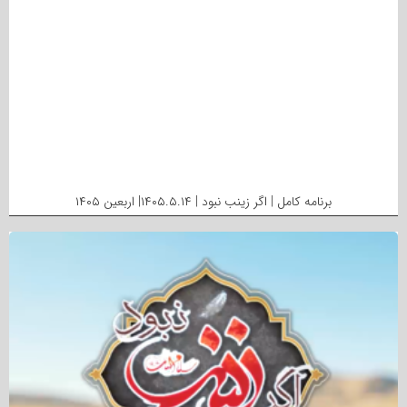
برنامه کامل | اگر زینب نبود | ۱۴۰۵.۵.۱۴| اربعین ۱۴۰۵