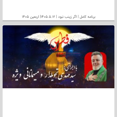
برنامه کامل | اگر زینب نبود | ۱۴۰۵.۵.۱۲| اربعین ۱۴۰۵