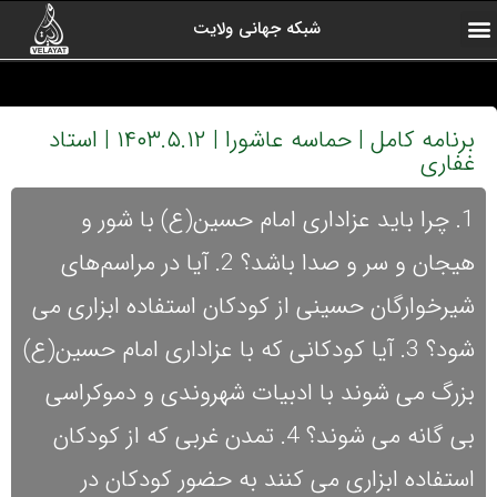
شبکه جهانی ولایت
ارتباط با ما
صفحه اول
اخبار شبکه
درباره شبکه
رادیو ولایت
ولایت یاوران
کلیپ های منتخب
آرشیو برنامه ها
برنامه کامل | حماسه عاشورا | ۱۴۰۳.۵.۱۲ | استاد
غفاری
1. چرا باید عزاداری امام حسین(ع) با شور و
هیجان و سر و صدا باشد؟ 2. آیا در مراسم‌های
شیرخوارگان حسینی از کودکان استفاده ابزاری می
شود؟ 3. آیا کودکانی که با عزاداری امام حسین(ع)
بزرگ می شوند با ادبیات شهروندی و دموکراسی
بی گانه می شوند؟ 4. تمدن غربی که از کودکان
استفاده ابزاری می کنند به حضور کودکان در