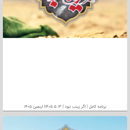
برنامه کامل | اگر زینب نبود | ۱۴۰۵.۵.۱۳| اربعین ۱۴۰۵