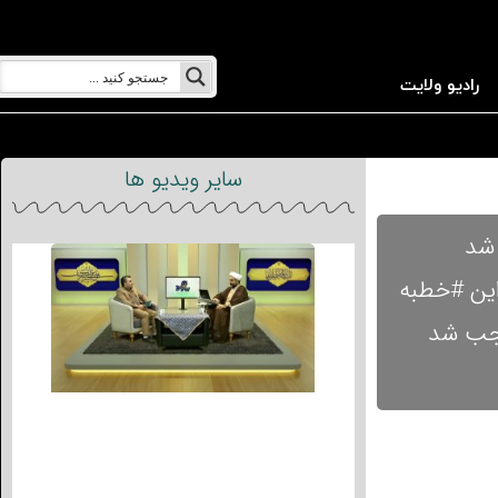
رادیو ولایت
سایر ویدیو ها
 شد
این #خطبه
وجب شد