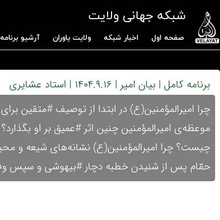
شبکه جهانی ولایت
صفحه اول
اخبار شبکه
ولایت یاوران
آرشیو برنامه 
برنامه کامل | بیان امیر | ۱۴۰۴.۹.۱۶ | استاد عشایری
چرا امیرالمؤمنین(ع) در ابتدا از توصیف #متقین برای
موعظه‌ی امیرالمؤمنین چنین اثر #عمیق بر او بگذارد
چیست؟ چرا امیرالمؤمنین(ع) نشانه‌های شیعه و محبا
حمّام پس از شنیدن خطبه دچار #بیهوشی و سپس و