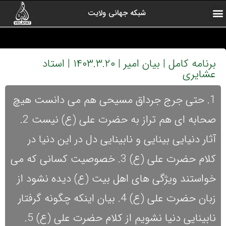
شبکه جهانی ولایت
ارتباط با ما
صفحه اول
اخبار شبکه
درباره شبکه
رادیو ولایت
ولایت یاوران
کلیپ های منتخب
آرشیو برنامه ها
برنامه کامل | بیان امیر | ۱۴۰۳.۳.۲۰ | استاد
عشایری
1. حتی جرج جرداق مسیحی هم می دانست هیچ
صحابه ای هم تراز به حضرت علی (ع) نیست 2.
آثار دنیایی بینایی و نابینایی دل در این دنیا در
کلام حضرت علی (ع) 3. خصوصیت کسانی که می
خواستند ویژگی های اهل بیت (ع) دیده نشود از
زبان حضرت علی (ع) 4. بیان اینکه چگونه گرفتار
نابینایی دنیا نشویم از کلام حضرت علی (ع) 5.