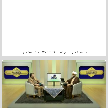
برنامه کامل | بیان امیر | ۱۴۰۴.۱۱.۲۶ | استاد عشایری