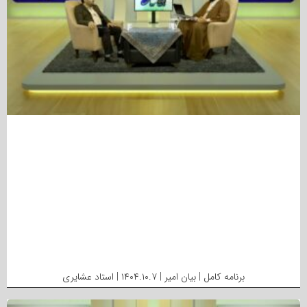
برنامه کامل | بیان امیر | ۱۴۰۴.۱۰.۷ | استاد عشایری