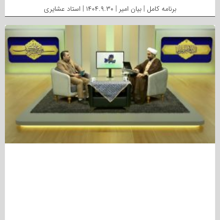
برنامه کامل | بیان امیر | ۱۴۰۴.۹.۳۰ | استاد عشایری