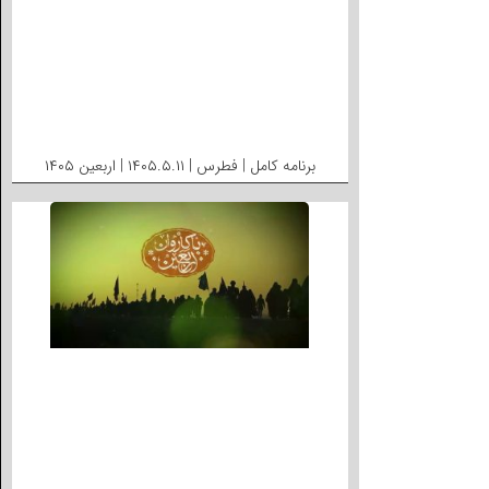
برنامه کامل | فطرس | ۱۴۰۵.۵.۱۱ | اربعین ۱۴۰۵