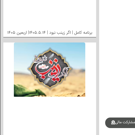
برنامه کامل | اگر زینب نبود | ۱۴۰۵.۵.۱۴| اربعین ۱۴۰۵
شارکت مالی