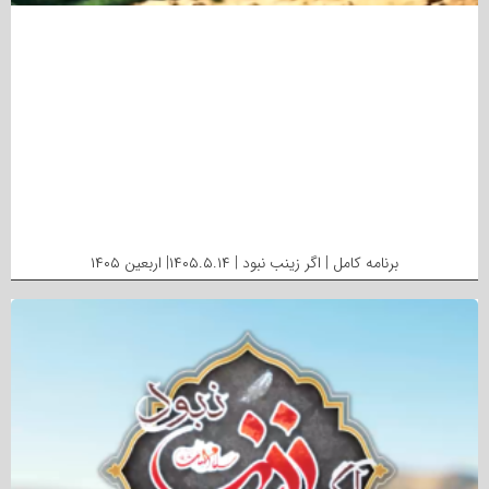
برنامه کامل | اگر زینب نبود | ۱۴۰۵.۵.۱۴| اربعین ۱۴۰۵