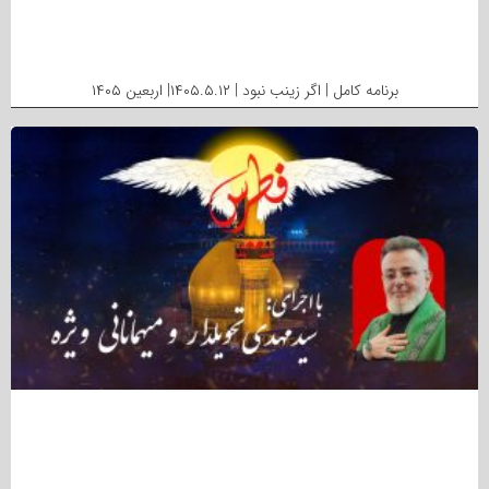
برنامه کامل | اگر زینب نبود | ۱۴۰۵.۵.۱۲| اربعین ۱۴۰۵