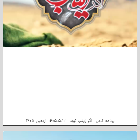
برنامه کامل | اگر زینب نبود | ۱۴۰۵.۵.۱۳| اربعین ۱۴۰۵