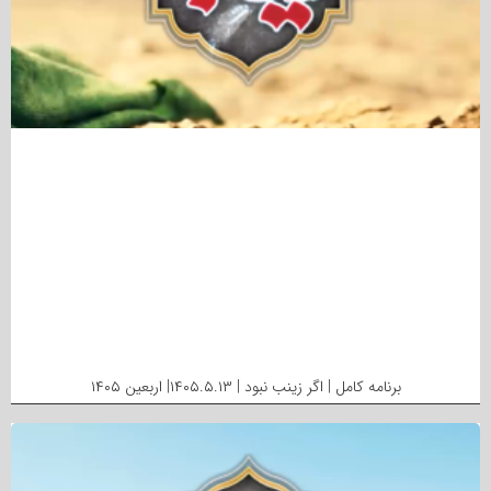
برنامه کامل | اگر زینب نبود | ۱۴۰۵.۵.۱۳| اربعین ۱۴۰۵