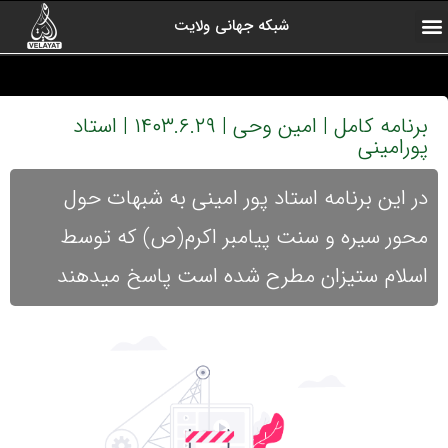
شبکه جهانی ولایت
ارتباط با ما
صفحه اول
اخبار شبکه
درباره شبکه
رادیو ولایت
ولایت یاوران
کلیپ های منتخب
آرشیو برنامه ها
برنامه کامل | امین وحی | ۱۴۰۳.۶.۲۹ | استاد
پورامینی
در این برنامه استاد پور امینی به شبهات حول
محور سیره و سنت پیامبر اکرم(ص) که توسط
اسلام ستیزان مطرح شده است پاسخ میدهند