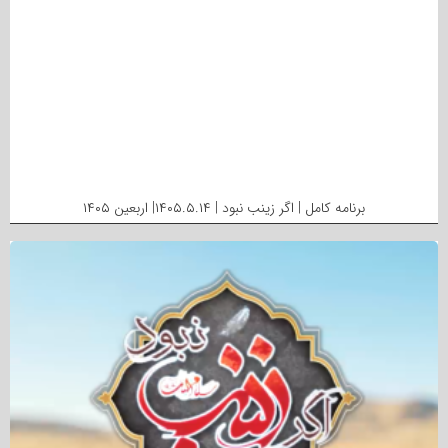
برنامه کامل | اگر زینب نبود | ۱۴۰۵.۵.۱۴| اربعین ۱۴۰۵