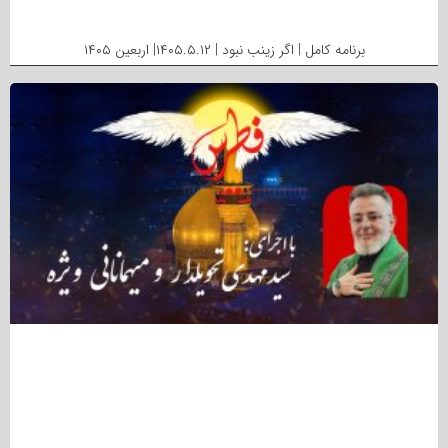
برنامه کامل | اگر زینب نبود | ۱۴۰۵.۵.۱۲| اربعین ۱۴۰۵