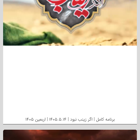
برنامه کامل | اگر زینب نبود | ۱۴۰۵.۵.۱۴ | اربعین ۱۴۰۵