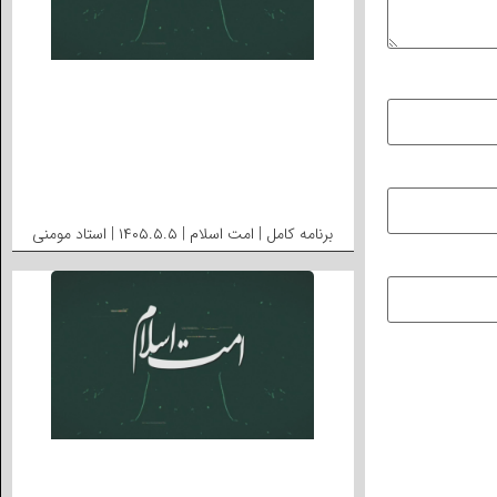
برنامه کامل | امت اسلام | ۱۴۰۵.۵.۵ | استاد مومنی