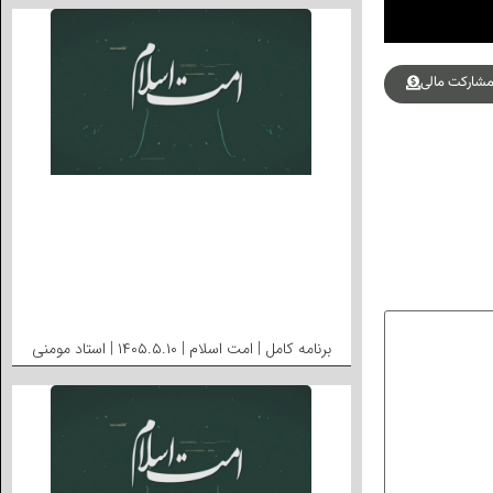
شارکت مالی
برنامه کامل | امت اسلام | ۱۴۰۵.۵.۱۰ | استاد مومنی