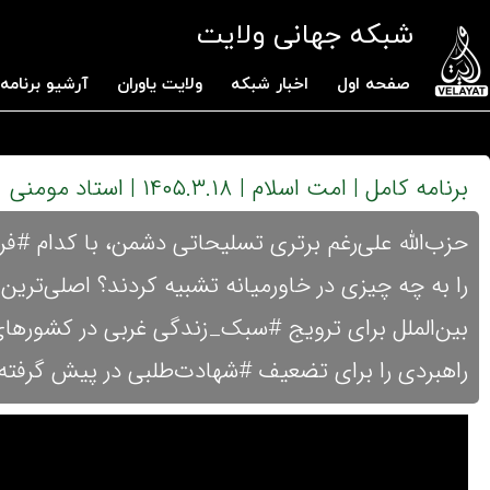
شبکه جهانی ولایت
صفحه اول
اخبار شبکه
ولایت یاوران
آرشیو برنامه 
برنامه کامل | امت اسلام | ۱۴۰۵.۳.۱۸ | استاد مومنی
حزب‌الله علی‌رغم برتری تسلیحاتی دشمن، با کدام #ف
را به چه چیزی در خاورمیانه تشبیه کردند؟ اصلی‌تر
بین‌الملل برای ترویج #سبک_زندگی غربی در کشورهای
راهبردی را برای تضعیف #شهادت‌طلبی در پیش گرفت