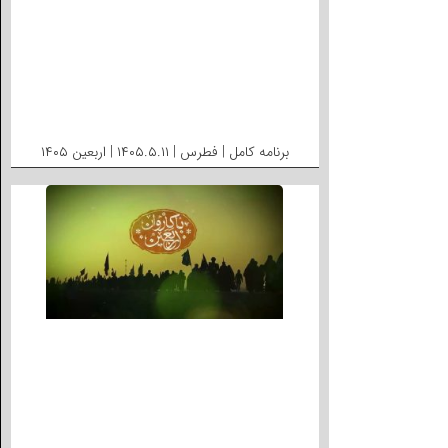
برنامه کامل | فطرس | ۱۴۰۵.۵.۱۱ | اربعین ۱۴۰۵