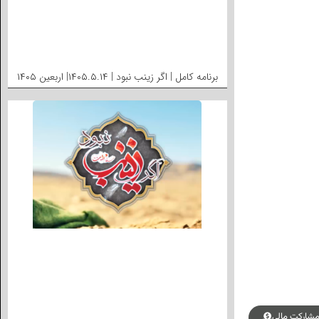
برنامه کامل | اگر زینب نبود | ۱۴۰۵.۵.۱۴| اربعین ۱۴۰۵
شارکت مالی