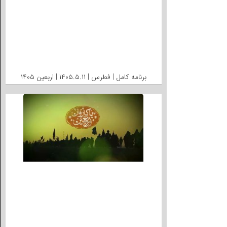
برنامه کامل | فطرس | ۱۴۰۵.۵.۱۱ | اربعین ۱۴۰۵