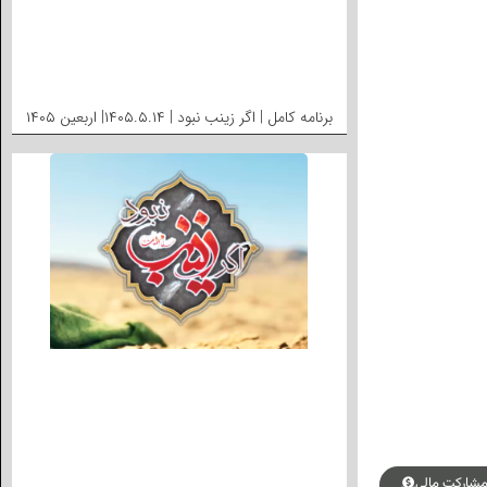
برنامه کامل | اگر زینب نبود | ۱۴۰۵.۵.۱۴| اربعین ۱۴۰۵
شارکت مالی