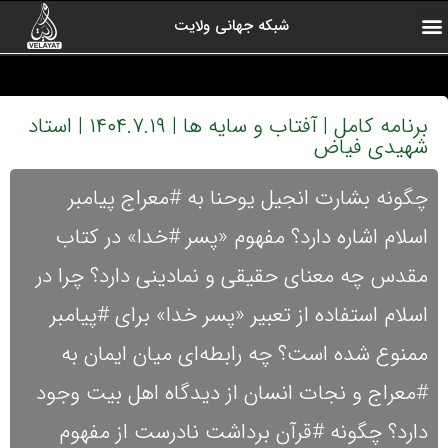
شبکه جهانی ولایت
ارتباط با ما
صفحه اول
اخبار شبکه
درباره شبکه
رادیو ولایت
ولایت یاوران
کلیپ های منتخب
آرشیو برنامه ها
برنامه کامل | آفتاب و سایه ها | ۱۴۰۴.۷.۱۹ | استاد
شهیدی فیاض
چگونه بشارت انجیل یوحنا به #معراج پیامبر
اسلام اشاره دارد؟ مفهوم «پسر #خدا» در کتاب
مقدس چه معنای حقیقی و نمادینی دارد؟ چرا در
اسلام استفاده از تعبیر «پسر خدا» برای #پیامبر
ممنوع شده است؟ چه رابطه‌ای میان ایمان به
#معراج و نجات انسان از دیدگاه اهل بیت وجود
دارد؟ چگونه #قرآن برداشت نادرست از مفهوم