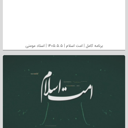
برنامه کامل | امت اسلام | ۱۴۰۵.۵.۵ | استاد مومنی