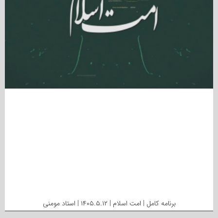
برنامه کامل | امت اسلام | ۱۴۰۵.۵.۱۲ | استاد مومنی