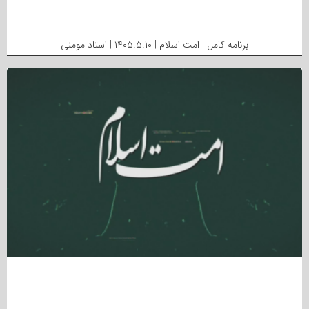
برنامه کامل | امت اسلام | ۱۴۰۵.۵.۱۰ | استاد مومنی