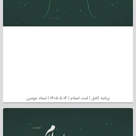
برنامه کامل | امت اسلام | ۱۴۰۵.۵.۱۴ | استاد مومنی