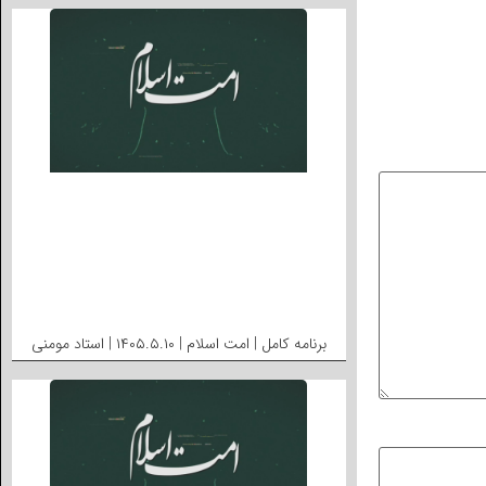
برنامه کامل | امت اسلام | ۱۴۰۵.۵.۱۰ | استاد مومنی