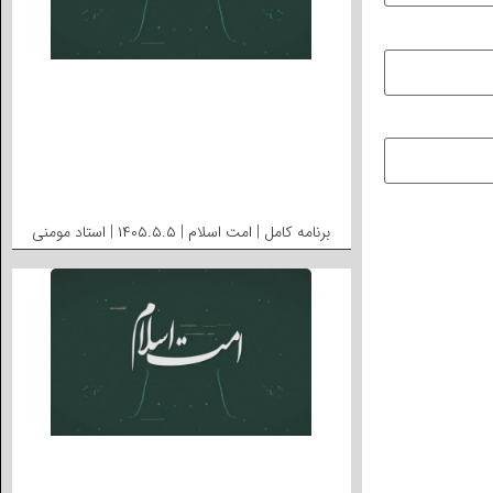
برنامه کامل | امت اسلام | ۱۴۰۵.۵.۵ | استاد مومنی