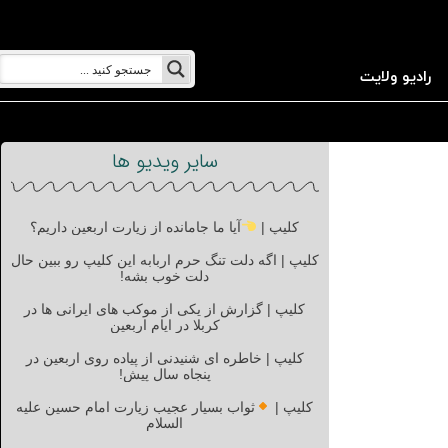
رادیو ولایت
سایر ویدیو ها
کلیپ |
آیا ما جامانده از زیارت اربعین داریم؟
کلیپ | اگه دلت تنگ حرم اربابه این کلیپ رو ببین حال
دلت خوب بشه!
کلیپ | گزارش از یکی از موکب های ایرانی ها در
کربلا در ایام اربعین
کلیپ | خاطره ای شنیدنی از پیاده روی اربعین در
پنجاه سال پیش!
کلیپ |
ثواب بسیار عجیب زیارت امام حسین علیه
السلام