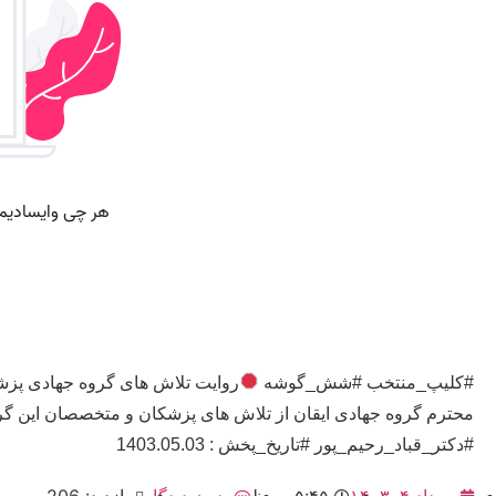
#کلیپ_منتخب #شش_گوشه
روایت تلاش های گروه جهادی پزش
محترم گروه جهادی ایقان از تلاش های پزشکان و متخصصان این گ
#دکتر_قباد_رحیم_پور #تاریخ_پخش : 1403.05.03
مرداد ۴, ۱۴۰۳
۵:۴۵ ب٫ظ
بدون دیدگاه
بازدید: 206