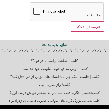
سایر ویدیو ها
کلیپ | شباهت ترامپ با فرعون؟!
کلیپ | اولین مدافع جبهه مقاومت خود خداست!
کلیپ | فلسفه اینکه چرا باید انسان های مؤمن از دین دفاع کنند؟
کلیپ/ راز نصرت الهی
کلیپ/شیطان چگونه قلب انسان را به تسخیر خودش درمی آورد؟
کلیپ/حکمت بزرگ گریه های طولانی حضرت فاطمه ی زهرا(س)