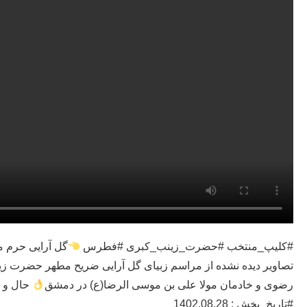
#کلیپ_منتخب #حضرت_زینب_کبری #فطرس
گل آرایی حرم
تصاویر دیده نشده از مراسم زبیای گل آرایی ضریح مطهر حضرت 
رضوی و خادمان مولا علی بن موسی الرضا(ع) در دمشق
حال و ه
#تاریخ_پخش : 1402.08.28