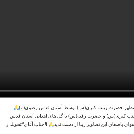
 مطهر حضرت زینب کبری(س) توسط آستان قدس رضوی(ع)
زینب کبری(س) و حضرت رقیه(س) با گل های اهدایی آستان قدس
وای باصفای این تصاویر زیبا از دست ندید
🎙جناب آقای#تحویلدار