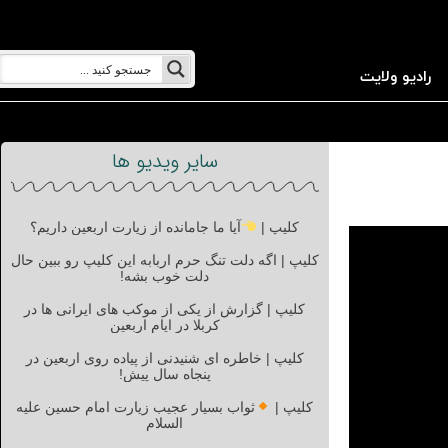
رادیو ولایت
سایر ویدیو ها
کلیپ |
آیا ما جامانده از زیارت اربعین داریم؟
کلیپ | اگه دلت تنگ حرم اربابه این کلیپ رو ببین حال
دلت خوب بشه!
کلیپ | گزارش از یکی از موکب های ایرانی ها در
کربلا در ایام اربعین
کلیپ | خاطره ای شنیدنی از پیاده روی اربعین در
پنجاه سال پیش!
کلیپ |
ثواب بسیار عجیب زیارت امام حسین علیه
السلام