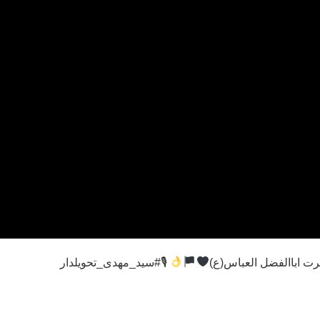
ت اباالفضل العباس(ع)
🎙#سید_مهدی_تحویلدار