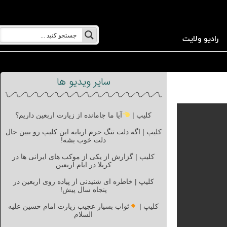
رادیو ولایت
سایر ویدیو ها
کلیپ |
آیا ما جامانده از زیارت اربعین داریم؟
کلیپ | اگه دلت تنگ حرم اربابه این کلیپ رو ببین حال
دلت خوب بشه!
کلیپ | گزارش از یکی از موکب های ایرانی ها در
کربلا در ایام اربعین
کلیپ | خاطره ای شنیدنی از پیاده روی اربعین در
پنجاه سال پیش!
کلیپ |
ثواب بسیار عجیب زیارت امام حسین علیه
السلام