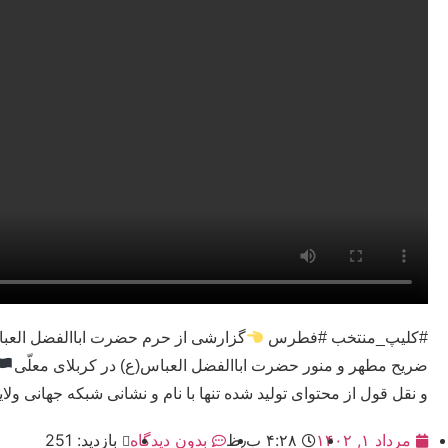
#کلیپ_منتخب #فطرس
گزارشی از حرم حضرت اباالفضل العبا
ضریح مطهر و منور حضرت اباالفضل العباس(ع) در کربلای معلّی
و نقل قول از محتوای تولید شده تنها با نام و نشانی شبکه جهانی ول
مرداد ۱, ۱۴۰۲
۴:۲۸ ب٫ظ
بدون دیدگاه
بازدید: 251