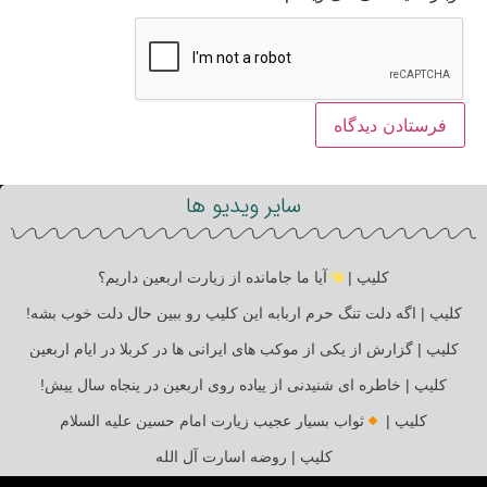
سایر ویدیو ها
کلیپ |
آیا ما جامانده از زیارت اربعین داریم؟
کلیپ | اگه دلت تنگ حرم اربابه این کلیپ رو ببین حال دلت خوب بشه!
کلیپ | گزارش از یکی از موکب های ایرانی ها در کربلا در ایام اربعین
کلیپ | خاطره ای شنیدنی از پیاده روی اربعین در پنجاه سال پیش!
کلیپ |
ثواب بسیار عجیب زیارت امام حسین علیه السلام
کلیپ | روضه اسارت آل الله