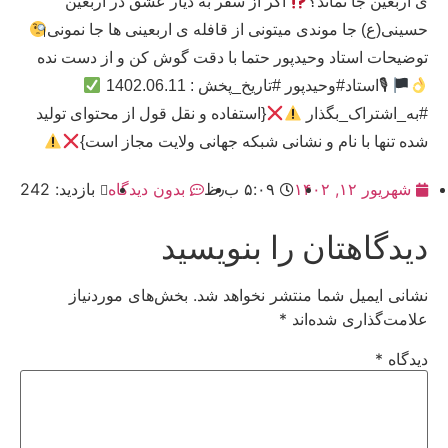
ی اربعین جا نماند؟
اگر از سفر به دیار عشق در اربعین
حسینی(ع) جا موندی میتونی از قافله ی اربعینی ها جا نمونی
توضیحات استاد وحیدپور حتما با دقت گوش کن و از دست نده
🎙استاد#وحیدپور #تاریخ_پخش : 1402.06.11
#به_اشتراک_بگذار
{استفاده و نقل قول از محتوای تولید
شده تنها با نام و نشانی شبکه جهانی ولایت مجاز است}
شهریور ۱۲, ۱۴۰۲
۵:۰۹ ب٫ظ
بدون دیدگاه
بازدید: 242
دیدگاهتان را بنویسید
نشانی ایمیل شما منتشر نخواهد شد.
بخش‌های موردنیاز
علامت‌گذاری شده‌اند
*
دیدگاه
*