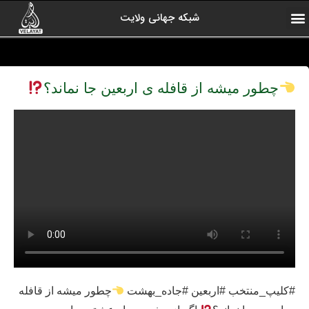
شبکه جهانی ولایت
ارتباط با ما
صفحه اول
اخبار شبکه
درباره شبکه
رادیو ولایت
ولایت یاوران
کلیپ های منتخب
آرشیو برنامه ها
چطور میشه از قافله ی اربعین جا نماند؟
#کلیپ_منتخب #اربعین #جاده_بهشت
چطور میشه از قافله