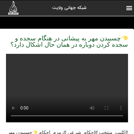
شبکه جهانی ولایت
ارتباط با ما
صفحه اول
اخبار شبکه
درباره شبکه
رادیو ولایت
ولایت یاوران
کلیپ های منتخب
آرشیو برنامه ها
چسبیدن مهر به پیشانی در هنگام سجده و
سجده کردن دوباره در همان حال اشکال دارد؟
#کلیپ_منتخب #احکام_شرعی #زمزم_احکام
چسبیدن مهر