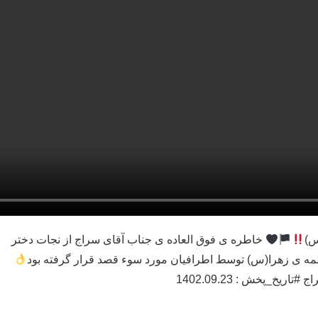
س)
خاطره ی فوق العاده ی جناب آقای سراج از نجات دختر
مه ی زهرا(س) توسط اطرافیان مورد سوء قصد قرار گرفته بود
ریخ_پخش : 1402.09.23