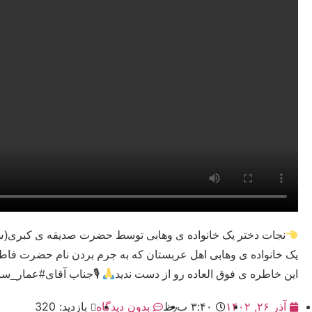
نجات دختر یک خانواده ی وهابی توسط حضرت صدیقه ی کبری(
یک خانواده ی وهابی اهل عربستان که به جرم بردن نام حضرت فاط
این خاطره ی فوق العاده رو از دست ندید
🎙جناب آقای#عمار_سراج #تا
آذر ۲۶, ۱۴۰۲
۳:۴۰ ب٫ظ
بدون دیدگاه
بازدید: 320