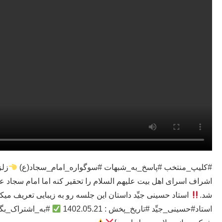
#کلیپ_منتخب #پاسخ_به_شبهات #سوگواره_امام_سجاد(ع)
زلز
اشراف اسرای اهل بیت علیهم السلام را تحقیر کنه اما امام سجاد ع
شد.
استاد حسینی جیِّد داستان این جلسه رو به زیبایی تعریف میک
استاد#حسینی_جیِّد #تاریخ_پخش : 1402.05.21
#به_اشتراک_بگ