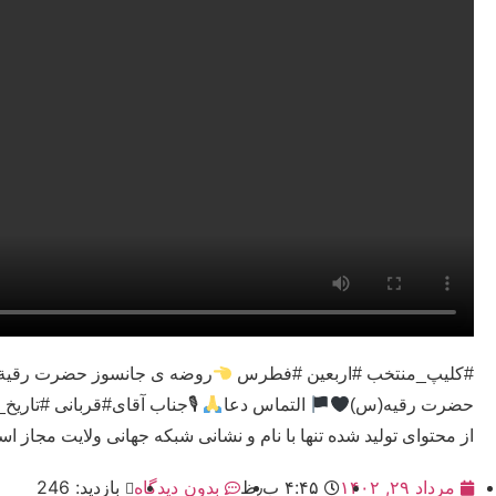
#کلیپ_منتخب #اربعین #فطرس
روضه ی جانسوز حضرت رقیة(
حضرت رقیه(س)
التماس دعا
🎙جناب آقای#قربانی #تاریخ_پخش : 28
از محتوای تولید شده تنها با نام و نشانی شبکه جهانی ولایت مجاز ا
مرداد ۲۹, ۱۴۰۲
۴:۴۵ ب٫ظ
بدون دیدگاه
بازدید: 246