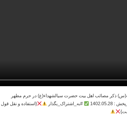
س) ذکر مصائب اهل بیت حضرت سیالشهداء(ع) در حرم مطهر
1402.05.
#به_اشتراک_بگذار
{استفاده و نقل قول
ست}