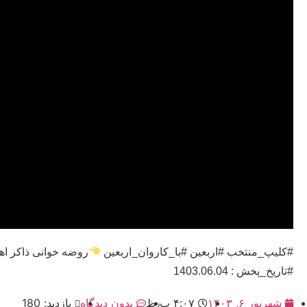
#کلیپ_منتخب #اربعین #با_کاروان_اربعین
روضه خوانی ذاکر ا
#تاریخ_پخش : 1403.06.04
شهریور ۶, ۱۴۰۳
۴:۰۷ ب٫ظ
بدون دیدگاه
بازدید: 180