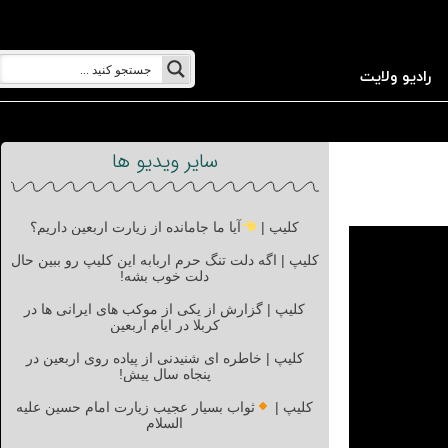
رادیو ولایت
سایر ویدیو ها
کلیپ |
آیا ما جامانده از زیارت اربعین داریم؟
کلیپ | اگه دلت تنگ حرم اربابه این کلیپ رو ببین حال
دلت خوب بشه!
کلیپ | گزارش از یکی از موکب های ایرانی ها در
کربلا در ایام اربعین
کلیپ | خاطره ای شنیدنی از پیاده روی اربعین در
پنجاه سال پیش!
کلیپ |
ثواب بسیار عجیب زیارت امام حسین علیه
السلام