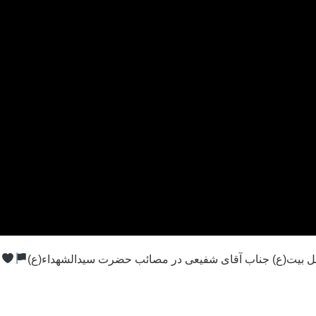
هل بیت(ع) جناب آقای شفیعی در مصائب حضرت سیدالشهداء(ع)