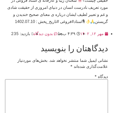
حقیقی چیست؟
سخنان زیبا و عارفانه ی استاد فروغی در
مورد تعریف نادرست انسان در دنیای امروزی از حقیقت شادی
و غم و تعبیر لطیف ایشان درباره ی معنای صحیح خندیدن و
گریستن
🎙استاد#فروغی #تاریخ_پخش : 1402.07.10
مهر ۱۲, ۱۴۰۲
۴:۳۹ ب٫ظ
بدون دیدگاه
بازدید: 235
دیدگاهتان را بنویسید
نشانی ایمیل شما منتشر نخواهد شد.
بخش‌های موردنیاز
علامت‌گذاری شده‌اند
*
دیدگاه
*