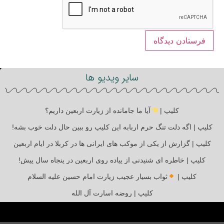
سایر ویدیو ها
کلیپ |
آیا ما جامانده از زیارت اربعین داریم؟
کلیپ | اگه دلت تنگ حرم اربابه این کلیپ رو ببین حال دلت خوب بشه!
کلیپ | گزارش از یکی از موکب های ایرانی ها در کربلا در ایام اربعین
کلیپ | خاطره ای شنیدنی از پیاده روی اربعین در پنجاه سال پیش!
کلیپ |
ثواب بسیار عجیب زیارت امام حسین علیه السلام
کلیپ | روضه اسارت آل الله