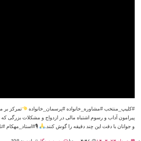
#کلیپ_منتخب #مشاوره_خانواده #پرسمان_خانواده
تمرکز بر م
پیرامون آداب و رسوم اشتباه مالی در ازدواج و مشکلات بزرگی که ا
و جوانان با دقت این چند دقیقه را گوش کنند.
🎙#استاد_مهکام #تاریخ_پخ
خرداد ۲۳, ۱۴۰۳
۴:۴۶ ب٫ظ
بدون دیدگاه
بازدید: 198