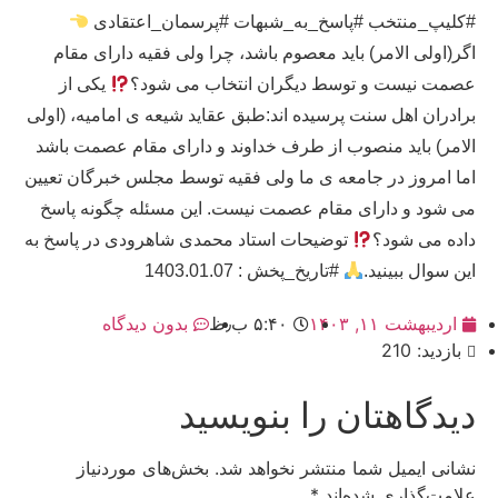
#کلیپ_منتخب #پاسخ_به_شبهات #پرسمان_اعتقادی
اگر(اولی الامر) باید معصوم باشد، چرا ولی فقیه دارای مقام
عصمت نیست و توسط دیگران انتخاب می شود؟
یکی از
برادران اهل سنت پرسیده اند:طبق عقاید شیعه ی امامیه، (اولی
الامر) باید منصوب از طرف خداوند و دارای مقام عصمت باشد
اما امروز در جامعه ی ما ولی فقیه توسط مجلس خبرگان تعیین
می شود و دارای مقام عصمت نیست. این مسئله چگونه پاسخ
داده می شود؟
توضیحات استاد محمدی شاهرودی در پاسخ به
این سوال ببینید.
#تاریخ_پخش : 1403.01.07
اردیبهشت ۱۱, ۱۴۰۳
۵:۴۰ ب٫ظ
بدون دیدگاه
بازدید: 210
دیدگاهتان را بنویسید
نشانی ایمیل شما منتشر نخواهد شد.
بخش‌های موردنیاز
علامت‌گذاری شده‌اند
*